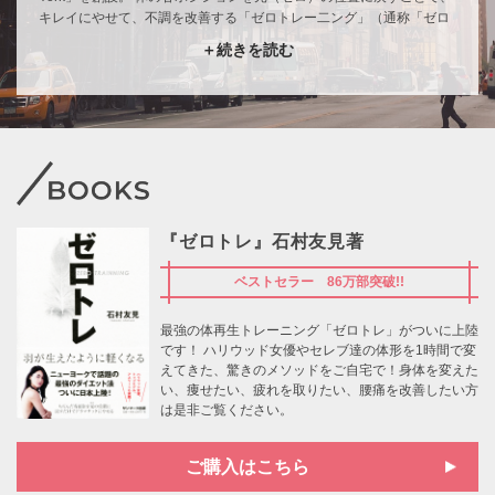
キレイにやせて、不調を改善する「ゼロトレー二ング」（通称「ゼロ
トレ」）を考案すると、 その大きな効果を聞きつけたハリウッド女
＋続きを読む
優、トップモデル、アスリート、アナウンサー、パイロット、エクゼ
クティブなどがパーソナルトレーニングを求めて殺到。 たちまちニュ
ーヨークで大きな話題となる。講演、ワークショップなども多数。
2018年5月サンマーク出版より『ゼロトレ』が書籍化され、70万部を
突破するベストセラーとなっている。
『ゼロトレ』石村友見著
ベストセラー 86万部突破!!
最強の体再生トレーニング「ゼロトレ」がついに上陸
です！
ハリウッド女優やセレブ達の体形を1時間で変
えてきた、驚きのメソッドをご自宅で！身体を変えた
い、痩せたい、疲れを取りたい、腰痛を改善したい方
は是非ご覧ください。
ご購入はこちら