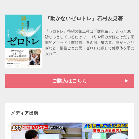
『動かないゼロトレ』石村友見著
『ゼロトレ』待望の第二弾は「健康編」。たった30
秒じっとしているだけで、コリや痛みがほどけだす画
期的メソッド！前傾首、巻き肩、猫の背、曲がったひ
ざなど、部位ごとに元（ゼロ）に戻して健康体を手に
入れて。
ご購入はこちら
メディア出演