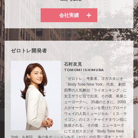
す。
会社実績
ゼロトレーニングのゼロには「本来の自分を取り戻す」とい
う意味が込められています。一人でも多くの方が伸びやかで
軽く自由な体をとりもどし、仕事もプライベートも充実した
日々を送られるようにサポートできましたら幸いです。
ゼロトレ開発者
スタッフ一同、皆様の心と体の健康に精進いたしますので今
後とも宜しくお願い申し上げます。
石村友見
TOMOMI ISHIMURA
代表取締役 石村友見
「ゼロトレ」考案者。ヨガスタジオ
「Body Tone New York」代表。 劇団
四季の人気舞台「ライオンキング」に
女王サラビ役で出演。その後、単身ニ
ューヨークへ。 35歳のときに、2000
人がオーディションを受けたブロード
ウェイの人気ミュージカル「ミス・サ
イゴン」のミス・チャイナタウン役に
抜擢される。 その後、ニューヨーク
にてヨガスタジオ「Body Tone New
York」を創設。 体の各ポジションを元（ゼロ）の位置に戻すことで、