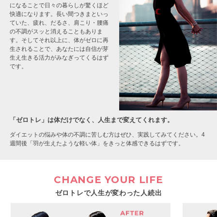
になることで
日々の暮らしが驚くほど
快適になります。
長い間つきまといっ
ていた、疲れ、だるさ、肩こり・腰痛
の不調が
スッと消えることもありま
す。そしてそれ以上に、
体がゼロに再
生されることで、あなたには自信が芽
生え
生きる活力がみなぎってくるはず
です。
「ゼロトレ」は体だけでなく、人生まで変えてくれます。
ダイエットの悩みや体の不調に苦しむ方はぜひ、実践してみてください。4
週間後「羽が生えたような軽い体」をきっと体感できるはずです。
CHANGE YOUR LIFE
ゼロトレで人生が変わった人続出